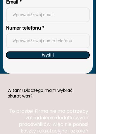
Email
Numer telefonu
Wyślij
Witam! Dlaczego mam wybrać
akurat was?
To proste! Firma nie ma potrzeby
zatrudnienia dodatkowych
pracowników, więc nie ponosi
koszty rekrutacyjne i szkoleń