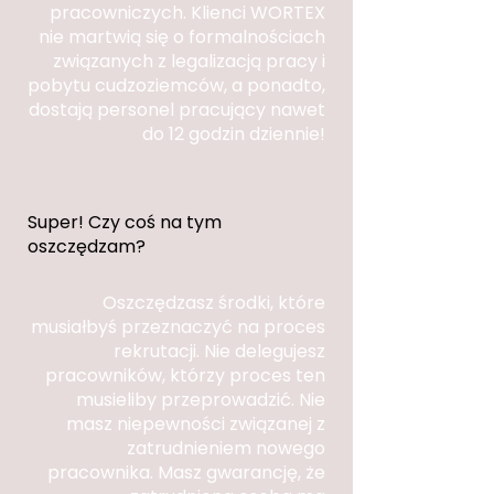
pracowniczych. Klienci WORTEX
nie martwią się o formalnościach
związanych z le
galizacją pracy i
pobytu cudzoziemców, a ponadto,
dostają personel pracujący nawet
do 12 godzin dziennie!
Super! Czy coś na tym
oszczędzam?
Oszczędzasz środki, które
musiałbyś przeznaczyć na proces
rekrutacji. Nie delegujesz
pracowników, którzy proces ten
musieliby przeprowadzić. Nie
masz niepewności związanej z
zatrudnieniem nowego
pracownika. Masz gwarancję, że